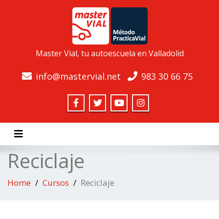
Master Vial, tu autoescuela en Valladolid
info@mastervial.net
983 30 66 75
Toggle navigation
Reciclaje
Home
Cursos
Reciclaje