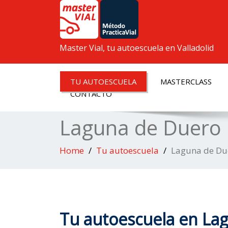
Master Vial, tu autoescuela en Valladolid
TU AUTOESCUELA
MASTERCLASS
CONTACTO
Laguna de Duero
Home
Tu autoescuela
Laguna de Du
Tu autoescuela en La