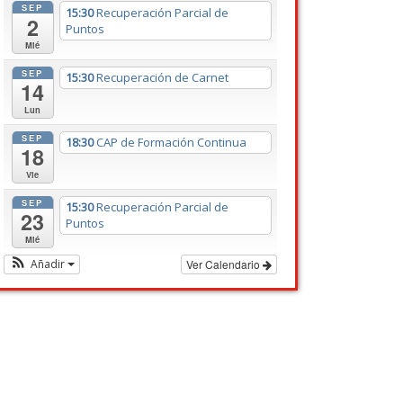
SEP
15:30
Recuperación Parcial de
2
Puntos
Mié
SEP
15:30
Recuperación de Carnet
14
Lun
SEP
18:30
CAP de Formación Continua
18
Vie
SEP
15:30
Recuperación Parcial de
23
Puntos
Mié
Añadir
Ver Calendario