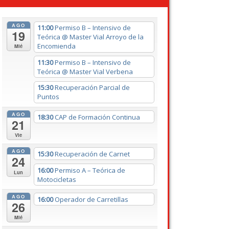
AGO
11:00
Permiso B – Intensivo de
19
Teórica
@ Master Vial Arroyo de la
Encomienda
Mié
11:30
Permiso B – Intensivo de
Teórica
@ Master Vial Verbena
15:30
Recuperación Parcial de
Puntos
AGO
18:30
CAP de Formación Continua
21
Vie
AGO
15:30
Recuperación de Carnet
24
16:00
Permiso A – Teórica de
Lun
Motocicletas
AGO
16:00
Operador de Carretillas
26
Mié