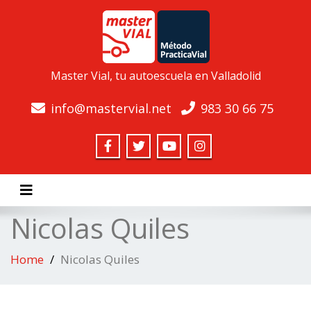
Master Vial, tu autoescuela en Valladolid
info@mastervial.net
983 30 66 75
Toggle navigation
Nicolas Quiles
Home
Nicolas Quiles