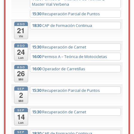
Master Vial Verbena
15:30
Recuperación Parcial de Puntos
AGO
18:30
CAP de Formación Continua
21
Vie
AGO
15:30
Recuperación de Carnet
24
16:00
Permiso A – Teórica de Motocicletas
Lun
AGO
16:00
Operador de Carretillas
26
Mié
SEP
15:30
Recuperación Parcial de Puntos
2
Mié
SEP
15:30
Recuperación de Carnet
14
Lun
SEP
18:30
CAP de Formación Continua