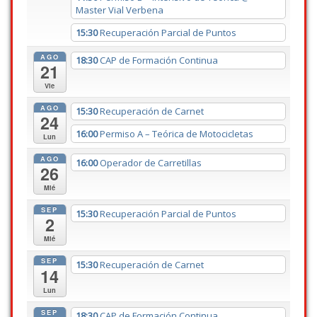
Master Vial Verbena
15:30
Recuperación Parcial de Puntos
AGO
18:30
CAP de Formación Continua
21
Vie
AGO
15:30
Recuperación de Carnet
24
16:00
Permiso A – Teórica de Motocicletas
Lun
AGO
16:00
Operador de Carretillas
26
Mié
SEP
15:30
Recuperación Parcial de Puntos
2
Mié
SEP
15:30
Recuperación de Carnet
14
Lun
SEP
18:30
CAP de Formación Continua