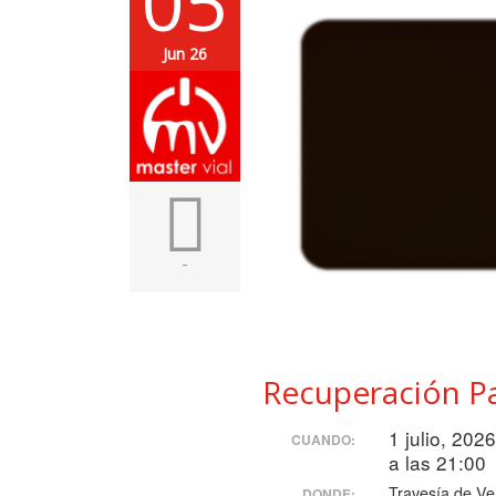
05
Jun 26
-
Recuperación Pa
1 julio, 202
CUANDO:
a las 21:00
Travesía de Ver
DONDE: