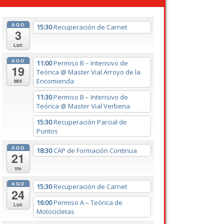
AGO
15:30
Recuperación de Carnet
3
Lun
AGO
11:00
Permiso B – Intensivo de
19
Teórica
@ Master Vial Arroyo de la
Encomienda
Mié
11:30
Permiso B – Intensivo de
Teórica
@ Master Vial Verbena
15:30
Recuperación Parcial de
Puntos
AGO
18:30
CAP de Formación Continua
21
Vie
AGO
15:30
Recuperación de Carnet
24
16:00
Permiso A – Teórica de
Lun
Motocicletas