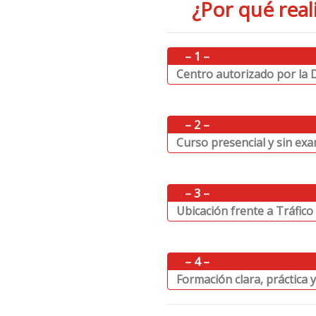
¿
Por qué real
⠀⠀
– 1 –
⠀
Centro autorizado por la
⠀⠀
– 2 –
⠀
Curso presencial y sin ex
⠀⠀
– 3 –
⠀
Ubicación frente a Tráfico 
⠀⠀
– 4 –
⠀
Formación clara, práctica 