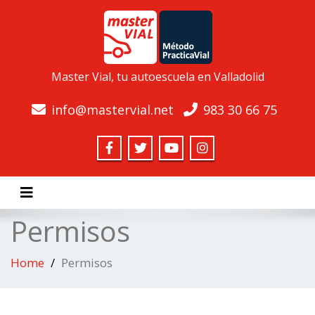
Master Vial, tu autoescuela en Valladolid
info@mastervial.net
983 30 66 75
Toggle navigation
Permisos
Home
Permisos