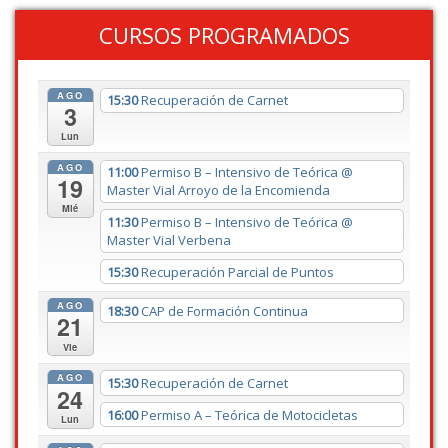
CURSOS PROGRAMADOS
AGO
15:30
Recuperación de Carnet
3
Lun
AGO
11:00
Permiso B – Intensivo de Teórica
@
19
Master Vial Arroyo de la Encomienda
Mié
11:30
Permiso B – Intensivo de Teórica
@
Master Vial Verbena
15:30
Recuperación Parcial de Puntos
AGO
18:30
CAP de Formación Continua
21
Vie
AGO
15:30
Recuperación de Carnet
24
16:00
Permiso A – Teórica de Motocicletas
Lun