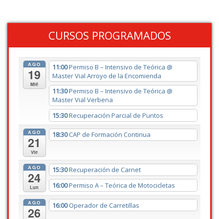
CURSOS PROGRAMADOS
AGO
11:00
Permiso B – Intensivo de Teórica
@
19
Master Vial Arroyo de la Encomienda
Mié
11:30
Permiso B – Intensivo de Teórica
@
Master Vial Verbena
15:30
Recuperación Parcial de Puntos
AGO
18:30
CAP de Formación Continua
21
Vie
AGO
15:30
Recuperación de Carnet
24
16:00
Permiso A – Teórica de Motocicletas
Lun
AGO
16:00
Operador de Carretillas
26