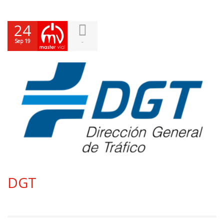
24
Sep 19
-
DGT