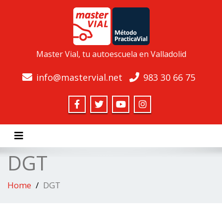
Master Vial, tu autoescuela en Valladolid
info@mastervial.net
983 30 66 75
Toggle navigation
DGT
Home
DGT