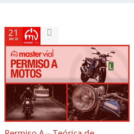
21
Abr 26
-
Permiso A – Teórica de