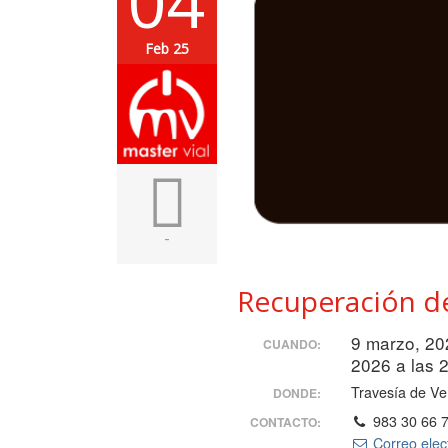
04
Feb 25
-
Recuperación d
9 marzo, 20
CUANDO:
2026 a las 
Travesía de Ve
DONDE:
983 30 66 
CONTACTO:
Correo elec