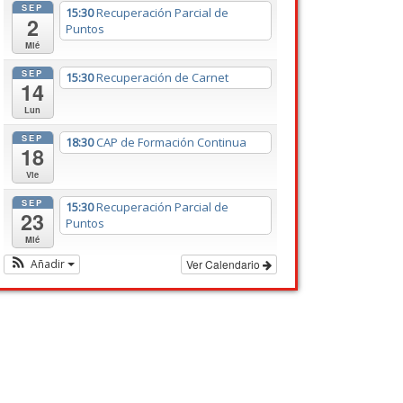
SEP
15:30
Recuperación Parcial de
2
Puntos
Mié
SEP
15:30
Recuperación de Carnet
14
Lun
SEP
18:30
CAP de Formación Continua
18
Vie
SEP
15:30
Recuperación Parcial de
23
Puntos
Mié
Añadir
Ver Calendario