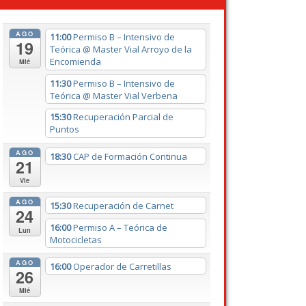
AGO
11:00
Permiso B – Intensivo de
19
Teórica
@ Master Vial Arroyo de la
Encomienda
Mié
11:30
Permiso B – Intensivo de
Teórica
@ Master Vial Verbena
15:30
Recuperación Parcial de
Puntos
AGO
18:30
CAP de Formación Continua
21
Vie
AGO
15:30
Recuperación de Carnet
24
16:00
Permiso A – Teórica de
Lun
Motocicletas
AGO
16:00
Operador de Carretillas
26
Mié