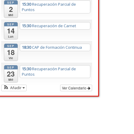
SEP
15:30
Recuperación Parcial de
2
Puntos
Mié
SEP
15:30
Recuperación de Carnet
14
Lun
SEP
18:30
CAP de Formación Continua
18
Vie
SEP
15:30
Recuperación Parcial de
23
Puntos
Mié
Añadir
Ver Calendario