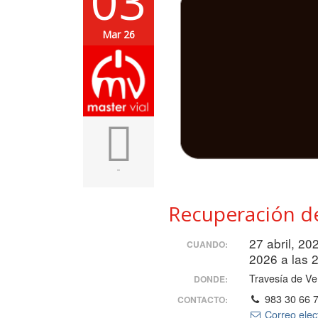
03
Mar 26
-
Recuperación d
27 abril, 20
CUANDO:
2026 a las 
Travesía de Ve
DONDE:
983 30 66 
CONTACTO:
Correo elec