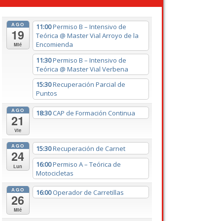
AGO
11:00
Permiso B – Intensivo de
19
Teórica
@ Master Vial Arroyo de la
Encomienda
Mié
11:30
Permiso B – Intensivo de
Teórica
@ Master Vial Verbena
15:30
Recuperación Parcial de
Puntos
AGO
18:30
CAP de Formación Continua
21
Vie
AGO
15:30
Recuperación de Carnet
24
16:00
Permiso A – Teórica de
Lun
Motocicletas
AGO
16:00
Operador de Carretillas
26
Mié